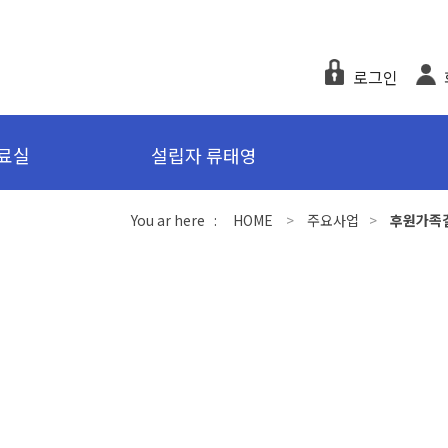
로그인
료실
설립자 류태영
You ar here :
HOME
>
주요사업
>
후원가족